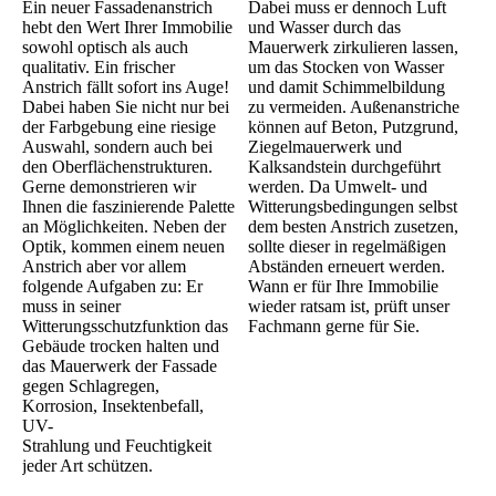
Ein neuer Fassadenanstrich
Dabei muss er dennoch Luft
hebt den Wert Ihrer Immobilie
und Wasser durch das
sowohl optisch als auch
Mauerwerk zirkulieren lassen,
qualitativ. Ein frischer
um das Stocken von Wasser
Anstrich fällt sofort ins Auge!
und damit Schimmelbildung
Dabei haben Sie nicht nur bei
zu vermeiden. Außenanstriche
der Farbgebung eine riesige
können auf Beton, Putzgrund,
Auswahl, sondern auch bei
Ziegelmauerwerk und
den Oberflächenstrukturen.
Kalksandstein durchgeführt
Gerne demonstrieren wir
werden. Da Umwelt- und
Ihnen die faszinierende Palette
Witterungsbedingungen selbst
an Möglichkeiten. Neben der
dem besten Anstrich zusetzen,
Optik, kommen einem neuen
sollte dieser in regelmäßigen
Anstrich aber vor allem
Abständen erneuert werden.
folgende Aufgaben zu: Er
Wann er für Ihre Immobilie
muss in seiner
wieder ratsam ist, prüft unser
Witterungsschutzfunktion das
Fachmann gerne für Sie.
Gebäude trocken halten und
das Mauerwerk der Fassade
gegen Schlagregen,
Korrosion, Insektenbefall,
UV-
Strahlung und Feuchtigkeit
jeder Art schützen.