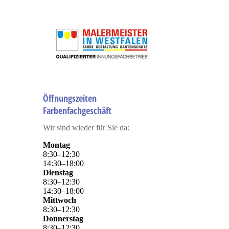
ljkjkljkljk
Öffnungszeiten
Farbenfachgeschäft
Wir sind wieder für Sie da:
Montag
8
:
30
–
12
:
30
14
:
30
–
18
:
00
Dienstag
8
:
30
–
12
:
30
14
:
30
–
18
:
00
Mittwoch
8
:
30
–
12
:
30
Donnerstag
8
:
30
–
12
:
30