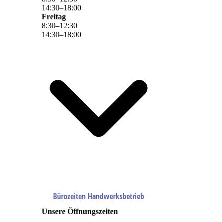
14
:
30
–
18
:
00
Freitag
8
:
30
–
12
:
30
14
:
30
–
18
:
00
Bürozeiten Handwerksbetrieb
Unsere Öffnungszeiten