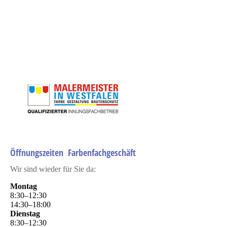
ljkjkljkljk
Öffnungszeiten Farbenfachgeschäft
Wir sind wieder für Sie da:
Montag
8
:
30
–
12
:
30
14
:
30
–
18
:
00
Dienstag
8
:
30
–
12
:
30