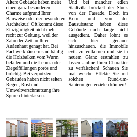
Ältere Gebäude haben meist
Und bei mancher edlen
einen ganz besonderen
Stadtvilla bröckelt der Stuck
Charme aufgrund Ihrer
von der Fassade. Doch im
Bauweise oder der besonderen
Kern und von der
Architektur! Oft kommt diese
Bausubstanz haben diese
Einzigartigkeit nicht mehr
Gebäude noch lange nicht
recht zur Geltung, weil der
ausgedient. Daher lohnt es
Zahn der Zeit an Ihrer
sich hier genauer
Außenhaut genagt hat. Bei
hinzuschauen, die Immobile
Fachwerkhäusern sind häufig
evtl. zu entkernen und sie in
die Holzbalken vom Wurm
neuem Glanz erstrahlen zu
befallen und die Lehm- oder
lassen - ohne Ihren Charakter
Ziegelfüllungen porös und
zu verfälschen! Schauen Sie
brüchig. Bei verputzten
mal welche Effekte Sie mit
Gebäuden haben nicht selten
solchen Rund-um-
Regen, Rost und
Sanierungen erzielen können!
Umweltverschmutzung ihre
Spuren hinterlassen.